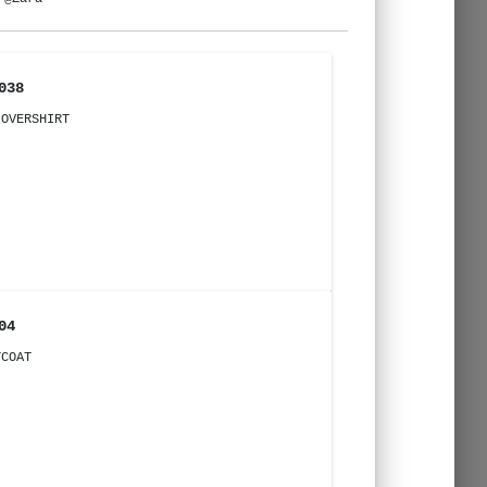
038
 OVERSHIRT
04
TCOAT