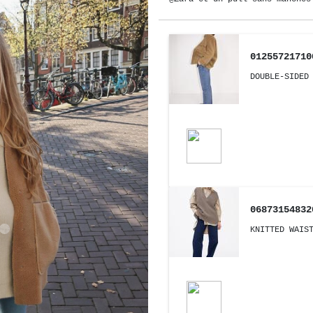
01255721710
DOUBLE-SIDED
06873154832
KNITTED WAIS