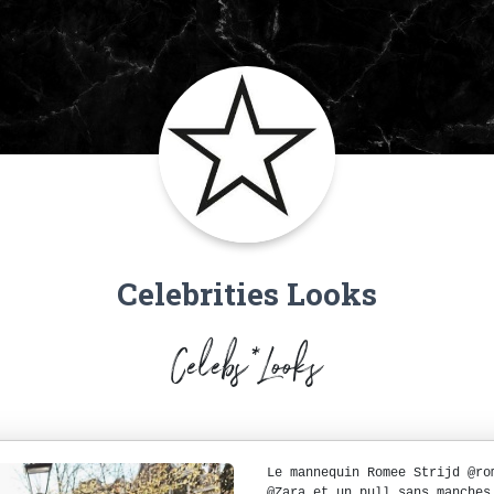
Celebrities Looks
Celebs*Looks
Le mannequin Romee Strijd @ro
@Zara et un pull sans manches