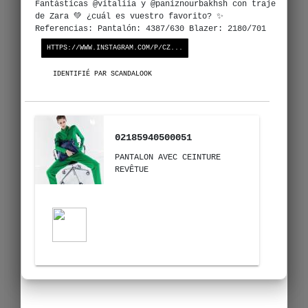
Fantásticas @vitaliia y @paniznourbakhsh con traje
de Zara 💚 ¿cuál es vuestro favorito? ✨
Referencias: Pantalón: 4387/630 Blazer: 2180/701
HTTPS://WWW.INSTAGRAM.COM/P/CZ...
IDENTIFIÉ PAR SCANDALOOK
02185940500051
PANTALON AVEC CEINTURE
REVÊTUE