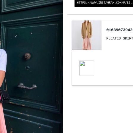
HTTPS://WWW.INSTAGRAM.COM/P/BZ.
01639073942
PLEATED SKIR