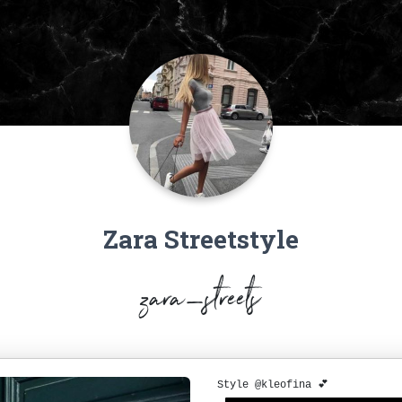
Zara Streetstyle
zara_streets
Style @kleofina 💕