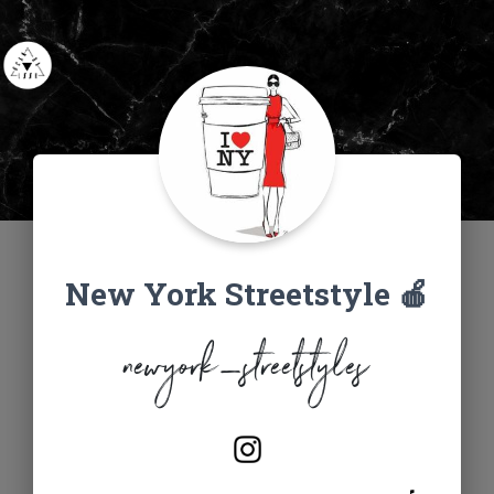
New York Streetstyle 🍎
newyork_streetstyles