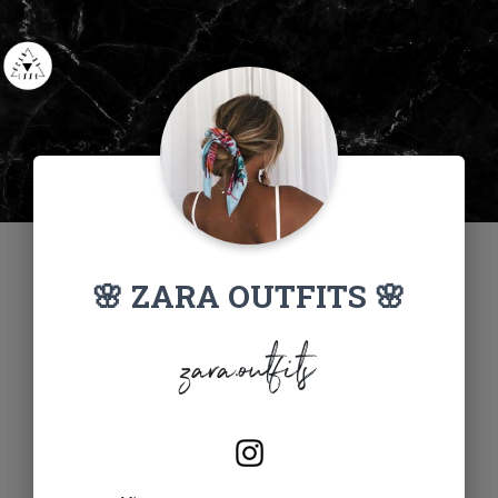
🌸 ZARA OUTFITS 🌸
zara.outfits