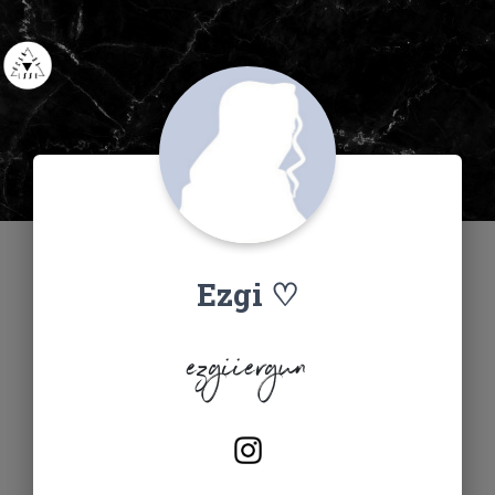
Ezgi ♡
ezgiiergun