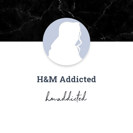
H&M Addicted
hm.addicted