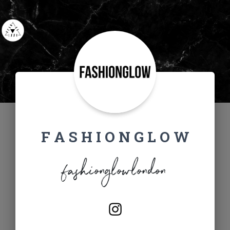
F A S H I O N G L O W
fashionglowlondon