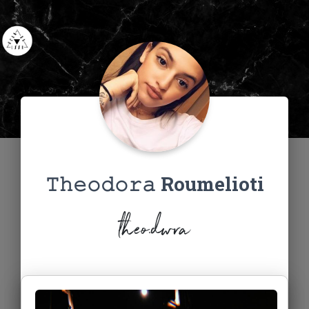
𝚃𝚑𝚎𝚘𝚍𝚘𝚛𝚊 Roumelioti
theo.dwra