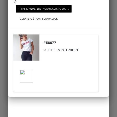
🌙
HTTPS://WWW.INSTAGRAM.COM/P/BO...
IDENTIFIÉ PAR SCANDALOOK
#56677
WHITE LEVIS T-SHIRT