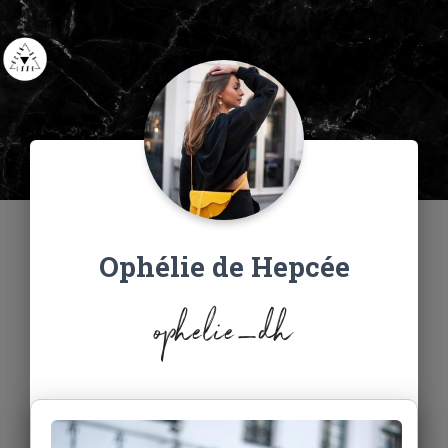
Ophélie de Hepcée
ophelie_dh