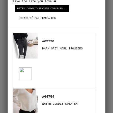
Live the life you love ❤️
HTTPS://WWW.INSTAGRAM.COM/P/BQ...
IDENTIFIÉ PAR SCANDALOOK
#62720
DARK GREY MARL TROUSERS
#64754
WHITE CUDDLY SWEATER