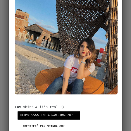
Fav shirt & it’s real :)
HTTPS://WWW.INSTAGRAM.COM/P/BP...
IDENTIFIÉ PAR SCANDALOOK