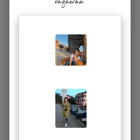
razawaa