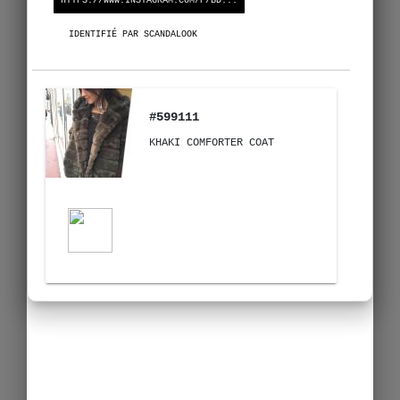
HTTPS://WWW.INSTAGRAM.COM/P/BD...
IDENTIFIÉ PAR SCANDALOOK
#599111
KHAKI COMFORTER COAT