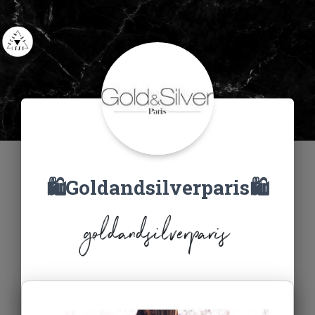
🛍Goldandsilverparis🛍
goldandsilverparis