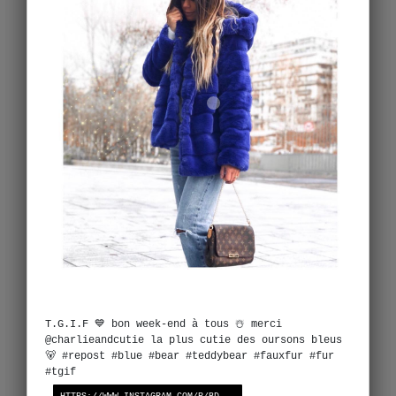
T.G.I.F 💙 bon week-end à tous ☃️ merci
@charlieandcutie la plus cutie des oursons bleus
🐻 #repost #blue #bear #teddybear #fauxfur #fur
#tgif