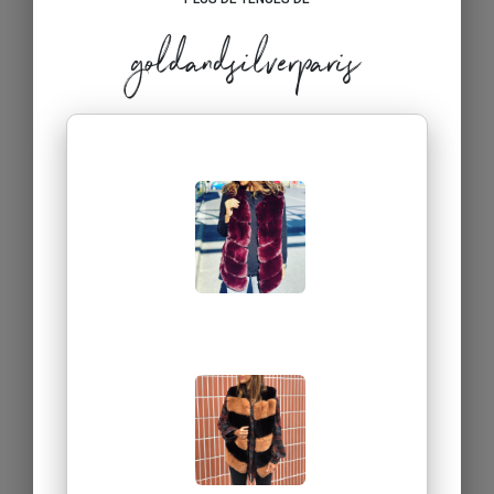
goldandsilverparis