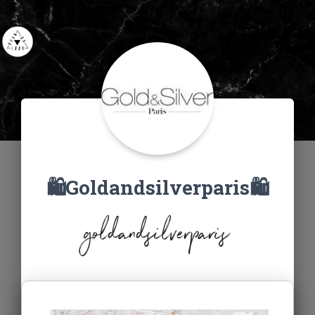
🛍Goldandsilverparis🛍
goldandsilverparis