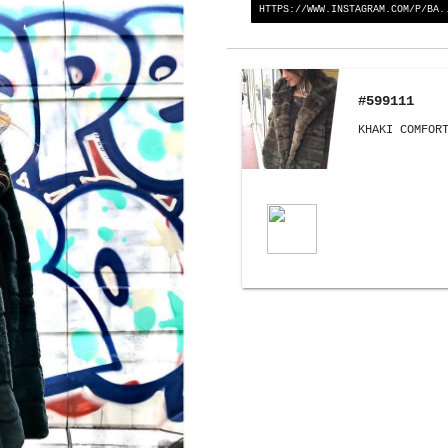
HTTPS://WWW.INSTAGRAM.COM/P/BA.
#599111
KHAKI COMFOR