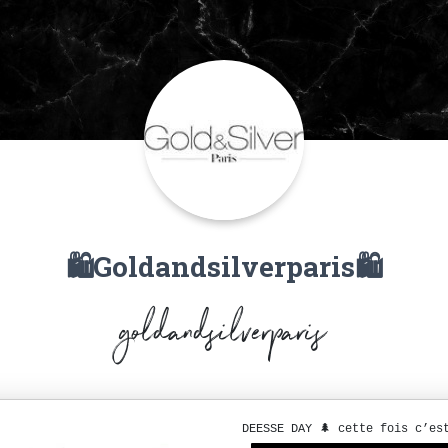
🛍Goldandsilverparis🛍
goldandsilverparis
DEESSE DAY 🌲 cette fois c’es