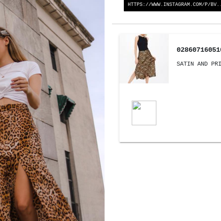
HTTPS://WWW.INSTAGRAM.COM/P/BV.
02860716051
SATIN AND PR