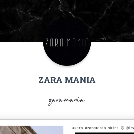
ZARA MANIA
zara.mania
#zara #zaramania skirt 😍 @le