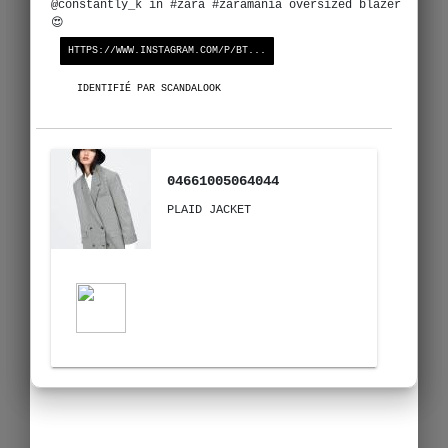
@constantly_k in #zara #zaramania oversized blazer
😍
HTTPS://WWW.INSTAGRAM.COM/P/BT...
IDENTIFIÉ PAR SCANDALOOK
04661005064044
PLAID JACKET