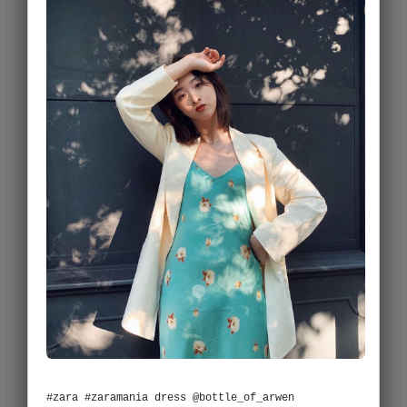
#zara #zaramania dress @bottle_of_arwen