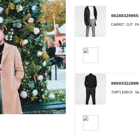
08288320055
CARROT CUT P
00693322800
TURTLENECK S