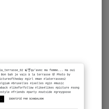
la_terrasse_02 🍃🍸qu’avec ma femme... Ha oui
 Bon bah je vais à la terrasse 🤣 Photo by
ictureoftheday #girl #man #laterrasseo2
elgium #bruxelles #ixelles #gin #music
wback #likeforfollow #like4likes #picture #song
estyle #friends #party #outside #greygoose
..
IDENTIFIÉ PAR SCANDALOOK