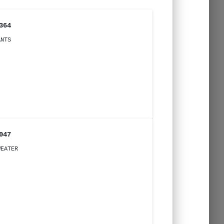
364
ANTS
047
WEATER