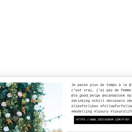
Je passe plus de temps à la @
c’est vrai, j’ai pas de femme
@le_good_belge @scandalook #p
#drinking #chill #brussels #b
#likeforlikes #followforfollo
#modelling #luxury #luxurylif
HTTPS://WWW.INSTAGRAM.COM/P/BY.