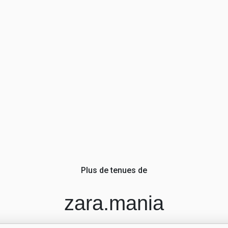
Plus de tenues de
zara.mania