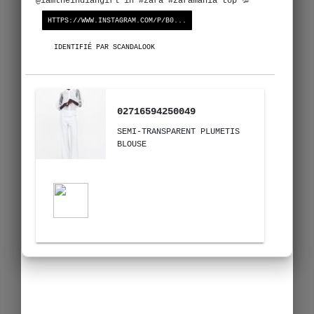
@iamtheindiangirl in #zara #zaramania top 💯
HTTPS://WWW.INSTAGRAM.COM/P/B0...
IDENTIFIÉ PAR SCANDALOOK
02716594250049
SEMI-TRANSPARENT PLUMETIS
BLOUSE