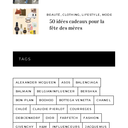
,
,
,
BEAUTÉ
CLOTHING
LIFESTYLE
MODE
50 idées cadeaux pour la
fête des mères
TAGS
ALEXANDER MCQUEEN
ASOS
BALENCIAGA
BALMAIN
BELGIANINFLUENCER
BERSHKA
BON PLAN
BOOHOO
BOTTEGA VENETTA
CHANEL
CHLOÉ
CLAUDIE PIERLOT
COURREGES
DEBIJENKORF
DIOR
FARFETCH
FASHION
GIVENCHY
H&M
INFLUENCEURS
JACQUEMUS