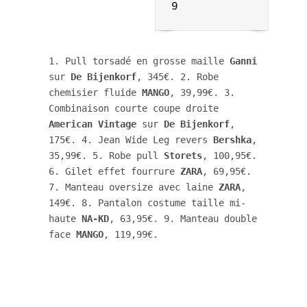
9
1. Pull torsadé en grosse maille 
Ganni
sur 
De Bijenkorf
, 345€. 2. Robe 
chemisier fluide 
MANGO
, 39,99€. 3. 
Combinaison courte coupe droite 
American
Vintage
 sur 
De Bijenkorf
, 
175€. 4. Jean Wide Leg revers 
Bershka
, 
35,99€. 5. Robe pull 
Storets
, 100,95€. 
6. Gilet effet fourrure 
ZARA
, 69,95€. 
7. Manteau oversize avec laine 
ZARA
, 
149€. 8. Pantalon costume taille mi-
haute 
NA-KD
, 63,95€. 9. Manteau double 
face 
MANGO
, 119,99€. 