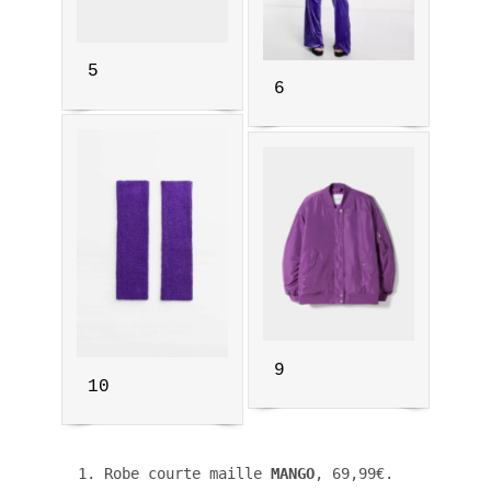
5
6
9
10
1. Robe courte maille 
MANGO
, 69,99€. 