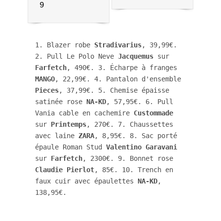
9
1. Blazer robe 
Stradivarius
, 39,99€. 
2. Pull Le Polo Neve 
Jacquemus
 sur 
Farfetch
, 490€. 3. Écharpe à franges 
MANGO
, 22,99€. 4. Pantalon d'ensemble 
Pieces
, 37,99€. 5. Chemise épaisse 
satinée rose 
NA-KD
, 57,95€. 6. Pull 
Vania cable en cachemire 
Custommade
sur 
Printemps
, 270€. 7. Chaussettes 
avec laine 
ZARA
, 8,95€. 8. Sac porté 
épaule Roman Stud 
Valentino
Garavani
sur 
Farfetch
, 2300€. 9. Bonnet rose 
Claudie Pierlot
, 85€. 10. Trench en 
faux cuir avec épaulettes 
NA-KD
, 
138,95€.