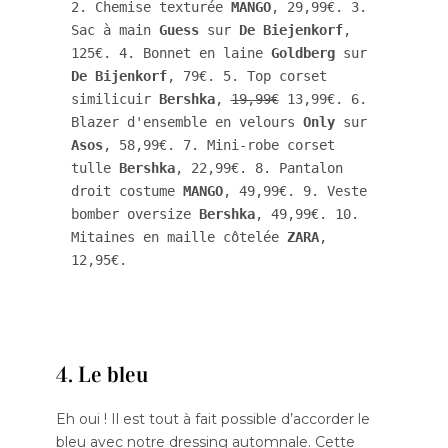
2. Chemise texturée 
MANGO
, 29,99€. 3. 
Sac à main 
Guess
 sur 
De Biejenkorf
, 
125€. 4. Bonnet en laine 
Goldberg
 sur 
De Bijenkorf
, 79€. 5. Top corset 
similicuir 
Bershka
, 
19,99€
 13,99€. 6. 
Blazer d'ensemble en velours 
Only
 sur 
Asos
, 58,99€. 7. Mini-robe corset 
tulle 
Bershka
, 22,99€. 8. Pantalon 
droit costume 
MANGO
, 49,99€. 9. Veste 
bomber oversize 
Bershka
, 49,99€. 10. 
Mitaines en maille côtelée
 ZARA
, 
12,95€.
4. Le bleu
Eh oui ! Il est tout à fait possible d’accorder le
bleu avec notre dressing automnale. Cette