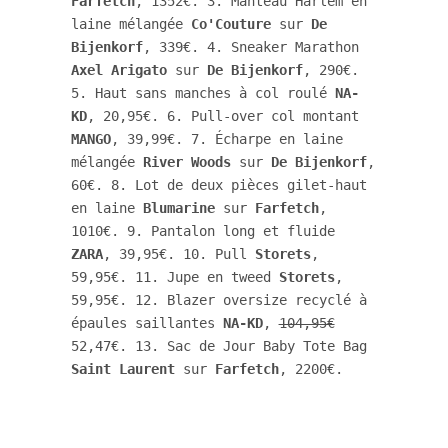
Farfetch
, 1352€. 3. Manteau Harlem en 
laine mélangée 
Co'Couture
 sur 
De 
Bijenkorf
, 339€. 4. Sneaker Marathon 
Axel Arigato
 sur 
De Bijenkorf
, 290€. 
5. Haut sans manches à col roulé 
NA-
KD
, 20,95€. 6. Pull-over col montant 
MANGO
, 39,99€. 7. Écharpe en laine 
mélangée 
River Woods
 sur 
De Bijenkorf
, 
60€. 8. Lot de deux pièces gilet-haut 
en laine 
Blumarine
 sur 
Farfetch
, 
1010€. 9. Pantalon long et fluide 
ZARA
, 39,95€. 10. Pull 
Storets
, 
59,95€. 11. Jupe en tweed 
Storets
, 
59,95€. 12. Blazer oversize recyclé à 
épaules saillantes 
NA-KD
, 
104,95€
52,47€. 13. Sac de Jour Baby Tote Bag 
Saint Laurent
 sur 
Farfetch
, 2200€.