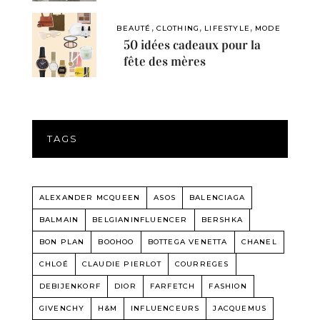
,
,
,
BEAUTÉ
CLOTHING
LIFESTYLE
MODE
50 idées cadeaux pour la
fête des mères
TAGS
ALEXANDER MCQUEEN
ASOS
BALENCIAGA
BALMAIN
BELGIANINFLUENCER
BERSHKA
BON PLAN
BOOHOO
BOTTEGA VENETTA
CHANEL
CHLOÉ
CLAUDIE PIERLOT
COURREGES
DEBIJENKORF
DIOR
FARFETCH
FASHION
GIVENCHY
H&M
INFLUENCEURS
JACQUEMUS