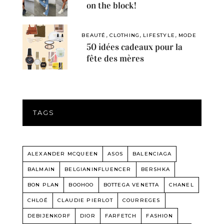
on the block!
,
,
,
BEAUTÉ
CLOTHING
LIFESTYLE
MODE
50 idées cadeaux pour la
fête des mères
TAGS
ALEXANDER MCQUEEN
ASOS
BALENCIAGA
BALMAIN
BELGIANINFLUENCER
BERSHKA
BON PLAN
BOOHOO
BOTTEGA VENETTA
CHANEL
CHLOÉ
CLAUDIE PIERLOT
COURREGES
DEBIJENKORF
DIOR
FARFETCH
FASHION