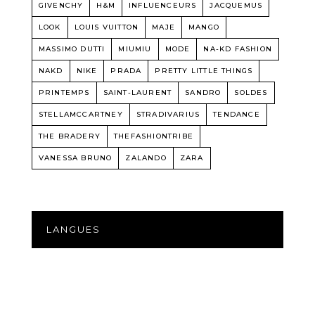
GIVENCHY
H&M
INFLUENCEURS
JACQUEMUS
LOOK
LOUIS VUITTON
MAJE
MANGO
MASSIMO DUTTI
MIUMIU
MODE
NA-KD FASHION
NAKD
NIKE
PRADA
PRETTY LITTLE THINGS
PRINTEMPS
SAINT-LAURENT
SANDRO
SOLDES
STELLAMCCARTNEY
STRADIVARIUS
TENDANCE
THE BRADERY
THEFASHIONTRIBE
VANESSA BRUNO
ZALANDO
ZARA
LANGUES