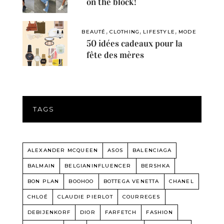
on the block!
,
,
,
BEAUTÉ
CLOTHING
LIFESTYLE
MODE
50 idées cadeaux pour la
fête des mères
TAGS
ALEXANDER MCQUEEN
ASOS
BALENCIAGA
BALMAIN
BELGIANINFLUENCER
BERSHKA
BON PLAN
BOOHOO
BOTTEGA VENETTA
CHANEL
CHLOÉ
CLAUDIE PIERLOT
COURREGES
DEBIJENKORF
DIOR
FARFETCH
FASHION