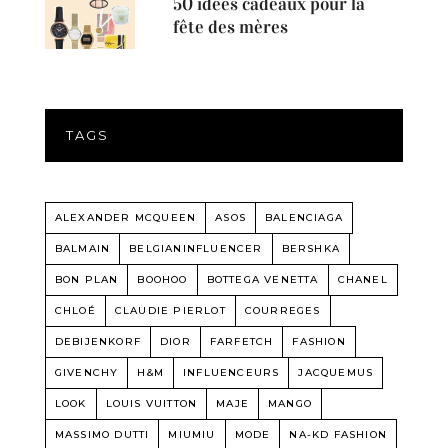
50 idées cadeaux pour la
fête des mères
TAGS
ALEXANDER MCQUEEN
ASOS
BALENCIAGA
BALMAIN
BELGIANINFLUENCER
BERSHKA
BON PLAN
BOOHOO
BOTTEGA VENETTA
CHANEL
CHLOÉ
CLAUDIE PIERLOT
COURREGES
DEBIJENKORF
DIOR
FARFETCH
FASHION
GIVENCHY
H&M
INFLUENCEURS
JACQUEMUS
LOOK
LOUIS VUITTON
MAJE
MANGO
MASSIMO DUTTI
MIUMIU
MODE
NA-KD FASHION