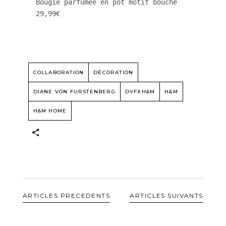
Bougie parfumée en pot motif bouche 
29,99€
COLLABORATION
DÉCORATION
DIANE VON FURSTENBERG
DVFXH&M
H&M
H&M HOME
ARTICLES PRECEDENTS
ARTICLES SUIVANTS