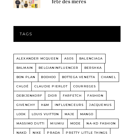
fête des mères
TAGS
ALEXANDER MCQUEEN
ASOS
BALENCIAGA
BALMAIN
BELGIANINFLUENCER
BERSHKA
BON PLAN
BOOHOO
BOTTEGA VENETTA
CHANEL
CHLOÉ
CLAUDIE PIERLOT
COURREGES
DEBIJENKORF
DIOR
FARFETCH
FASHION
GIVENCHY
H&M
INFLUENCEURS
JACQUEMUS
LOOK
LOUIS VUITTON
MAJE
MANGO
MASSIMO DUTTI
MIUMIU
MODE
NA-KD FASHION
NAKD
NIKE
PRADA
PRETTY LITTLE THINGS