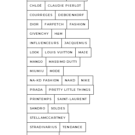
CHLOÉ
CLAUDIE PIERLOT
COURREGES
DEBIJENKORF
DIOR
FARFETCH
FASHION
GIVENCHY
H&M
INFLUENCEURS
JACQUEMUS
LOOK
LOUIS VUITTON
MAJE
MANGO
MASSIMO DUTTI
MIUMIU
MODE
NA-KD FASHION
NAKD
NIKE
PRADA
PRETTY LITTLE THINGS
PRINTEMPS
SAINT-LAURENT
SANDRO
SOLDES
STELLAMCCARTNEY
STRADIVARIUS
TENDANCE