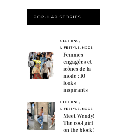
POPULAR STORIES
,
CLOTHING
,
LIFESTYLE
MODE
Femmes
engagées et
icônes de la
mode : 10
looks
inspirants
,
CLOTHING
,
LIFESTYLE
MODE
Meet Wendy!
The cool girl
on the block!