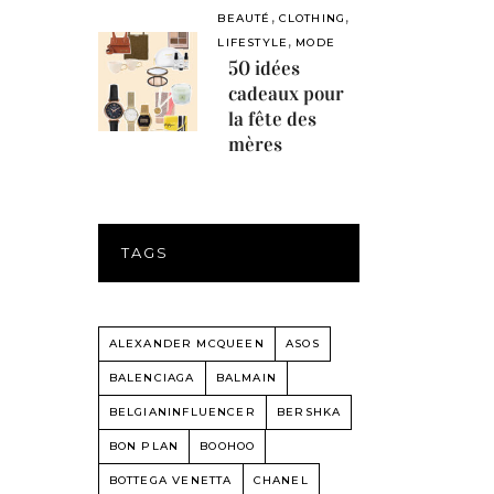
,
,
BEAUTÉ
CLOTHING
,
LIFESTYLE
MODE
50 idées
cadeaux pour
la fête des
mères
TAGS
ALEXANDER MCQUEEN
ASOS
BALENCIAGA
BALMAIN
BELGIANINFLUENCER
BERSHKA
BON PLAN
BOOHOO
BOTTEGA VENETTA
CHANEL