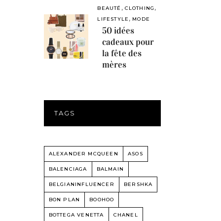
,
,
BEAUTÉ
CLOTHING
,
LIFESTYLE
MODE
50 idées
cadeaux pour
la fête des
mères
TAGS
ALEXANDER MCQUEEN
ASOS
BALENCIAGA
BALMAIN
BELGIANINFLUENCER
BERSHKA
BON PLAN
BOOHOO
BOTTEGA VENETTA
CHANEL