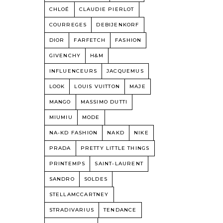
CHLOÉ
CLAUDIE PIERLOT
COURREGES
DEBIJENKORF
DIOR
FARFETCH
FASHION
GIVENCHY
H&M
INFLUENCEURS
JACQUEMUS
LOOK
LOUIS VUITTON
MAJE
MANGO
MASSIMO DUTTI
MIUMIU
MODE
NA-KD FASHION
NAKD
NIKE
PRADA
PRETTY LITTLE THINGS
PRINTEMPS
SAINT-LAURENT
SANDRO
SOLDES
STELLAMCCARTNEY
STRADIVARIUS
TENDANCE