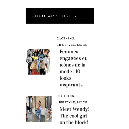
POPULAR STORIES
,
CLOTHING
,
LIFESTYLE
MODE
Femmes
engagées et
icônes de la
mode : 10
looks
inspirants
,
CLOTHING
,
LIFESTYLE
MODE
Meet Wendy!
The cool girl
on the block!