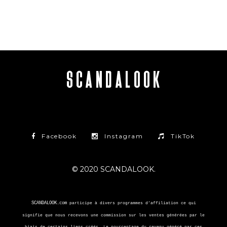
Facebook
Instagram
TikTok
© 2020 SCANDALOOK.
SCANDALOOK.com
participe à divers programmes d’affiliation ce qui
signifie que nous recevons une commission sur les ventes générées par le
biais de certains liens créés. Le pourcentage du revenu généré par ces