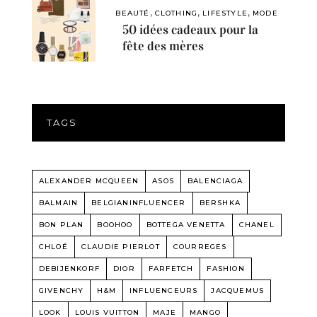
,
,
,
BEAUTÉ
CLOTHING
LIFESTYLE
MODE
50 idées cadeaux pour la
fête des mères
TAGS
ALEXANDER MCQUEEN
ASOS
BALENCIAGA
BALMAIN
BELGIANINFLUENCER
BERSHKA
BON PLAN
BOOHOO
BOTTEGA VENETTA
CHANEL
CHLOÉ
CLAUDIE PIERLOT
COURREGES
DEBIJENKORF
DIOR
FARFETCH
FASHION
GIVENCHY
H&M
INFLUENCEURS
JACQUEMUS
LOOK
LOUIS VUITTON
MAJE
MANGO