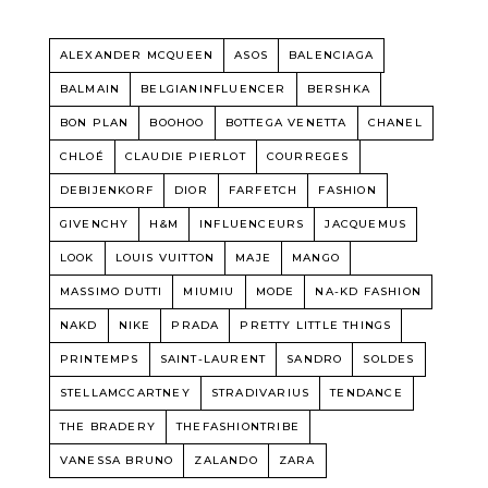
ALEXANDER MCQUEEN
ASOS
BALENCIAGA
BALMAIN
BELGIANINFLUENCER
BERSHKA
BON PLAN
BOOHOO
BOTTEGA VENETTA
CHANEL
CHLOÉ
CLAUDIE PIERLOT
COURREGES
DEBIJENKORF
DIOR
FARFETCH
FASHION
GIVENCHY
H&M
INFLUENCEURS
JACQUEMUS
LOOK
LOUIS VUITTON
MAJE
MANGO
MASSIMO DUTTI
MIUMIU
MODE
NA-KD FASHION
NAKD
NIKE
PRADA
PRETTY LITTLE THINGS
PRINTEMPS
SAINT-LAURENT
SANDRO
SOLDES
STELLAMCCARTNEY
STRADIVARIUS
TENDANCE
THE BRADERY
THEFASHIONTRIBE
VANESSA BRUNO
ZALANDO
ZARA