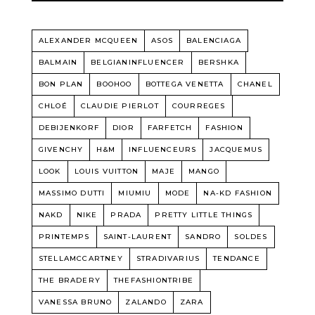
ALEXANDER MCQUEEN
ASOS
BALENCIAGA
BALMAIN
BELGIANINFLUENCER
BERSHKA
BON PLAN
BOOHOO
BOTTEGA VENETTA
CHANEL
CHLOÉ
CLAUDIE PIERLOT
COURREGES
DEBIJENKORF
DIOR
FARFETCH
FASHION
GIVENCHY
H&M
INFLUENCEURS
JACQUEMUS
LOOK
LOUIS VUITTON
MAJE
MANGO
MASSIMO DUTTI
MIUMIU
MODE
NA-KD FASHION
NAKD
NIKE
PRADA
PRETTY LITTLE THINGS
PRINTEMPS
SAINT-LAURENT
SANDRO
SOLDES
STELLAMCCARTNEY
STRADIVARIUS
TENDANCE
THE BRADERY
THEFASHIONTRIBE
VANESSA BRUNO
ZALANDO
ZARA