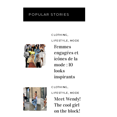
POPULAR STORIES
,
CLOTHING
,
LIFESTYLE
MODE
Femmes
engagées et
icônes de la
mode : 10
looks
inspirants
,
CLOTHING
,
LIFESTYLE
MODE
Meet Wendy!
The cool girl
on the block!