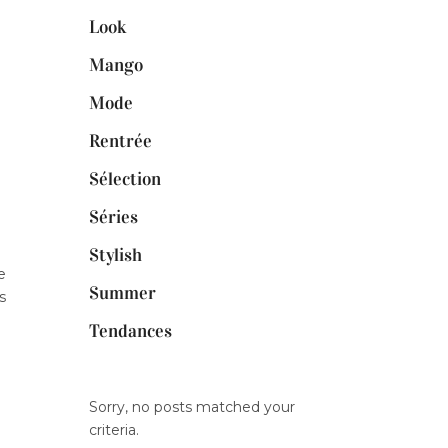
Look
Mango
Mode
Rentrée
Sélection
Séries
Stylish
e
Summer
s
Tendances
Sorry, no posts matched your
criteria.