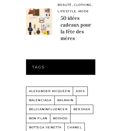
,
,
BEAUTÉ
CLOTHING
,
LIFESTYLE
MODE
50 idées
cadeaux pour
la fête des
mères
TAGS
ALEXANDER MCQUEEN
ASOS
BALENCIAGA
BALMAIN
BELGIANINFLUENCER
BERSHKA
BON PLAN
BOOHOO
BOTTEGA VENETTA
CHANEL