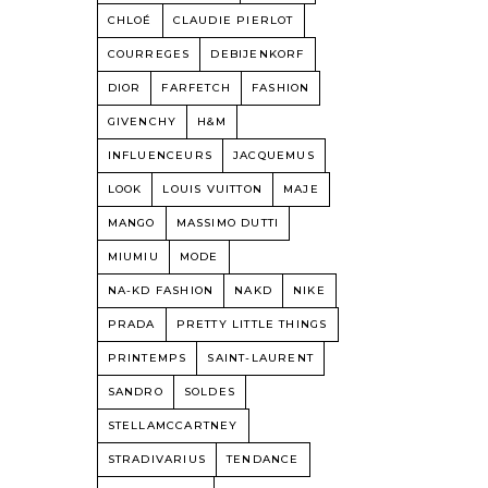
CHLOÉ
CLAUDIE PIERLOT
COURREGES
DEBIJENKORF
DIOR
FARFETCH
FASHION
GIVENCHY
H&M
INFLUENCEURS
JACQUEMUS
LOOK
LOUIS VUITTON
MAJE
MANGO
MASSIMO DUTTI
MIUMIU
MODE
NA-KD FASHION
NAKD
NIKE
PRADA
PRETTY LITTLE THINGS
PRINTEMPS
SAINT-LAURENT
SANDRO
SOLDES
STELLAMCCARTNEY
STRADIVARIUS
TENDANCE