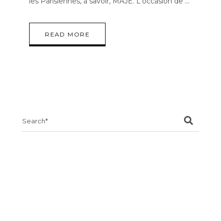
les Parisiennes, à savoir, MAJE. L'occasion de
READ MORE
Search
for: