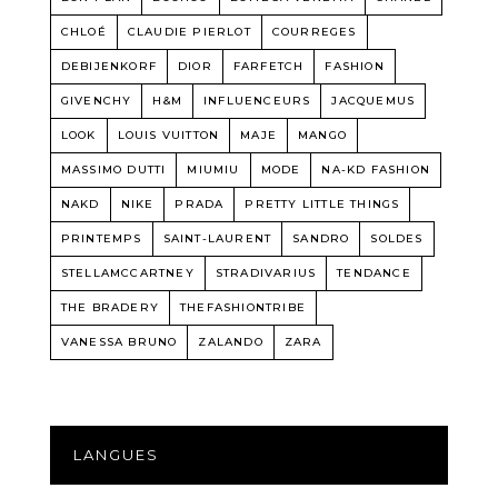
CHLOÉ
CLAUDIE PIERLOT
COURREGES
DEBIJENKORF
DIOR
FARFETCH
FASHION
GIVENCHY
H&M
INFLUENCEURS
JACQUEMUS
LOOK
LOUIS VUITTON
MAJE
MANGO
MASSIMO DUTTI
MIUMIU
MODE
NA-KD FASHION
NAKD
NIKE
PRADA
PRETTY LITTLE THINGS
PRINTEMPS
SAINT-LAURENT
SANDRO
SOLDES
STELLAMCCARTNEY
STRADIVARIUS
TENDANCE
THE BRADERY
THEFASHIONTRIBE
VANESSA BRUNO
ZALANDO
ZARA
LANGUES