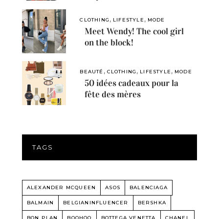
,
,
CLOTHING
LIFESTYLE
MODE
Meet Wendy! The cool girl
on the block!
,
,
,
BEAUTÉ
CLOTHING
LIFESTYLE
MODE
50 idées cadeaux pour la
fête des mères
TAGS
ALEXANDER MCQUEEN
ASOS
BALENCIAGA
BALMAIN
BELGIANINFLUENCER
BERSHKA
BON PLAN
BOOHOO
BOTTEGA VENETTA
CHANEL