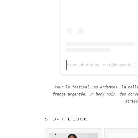
A post shared by Lea (@haycette_)
Pour le festival Les Ardentes, la bell
frange argentée, un body noir, des conv
strass
SHOP THE LOOK