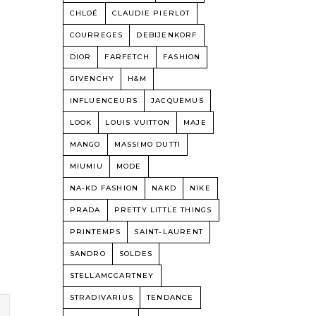
CHLOÉ
CLAUDIE PIERLOT
COURREGES
DEBIJENKORF
DIOR
FARFETCH
FASHION
GIVENCHY
H&M
INFLUENCEURS
JACQUEMUS
LOOK
LOUIS VUITTON
MAJE
MANGO
MASSIMO DUTTI
MIUMIU
MODE
NA-KD FASHION
NAKD
NIKE
PRADA
PRETTY LITTLE THINGS
PRINTEMPS
SAINT-LAURENT
SANDRO
SOLDES
STELLAMCCARTNEY
STRADIVARIUS
TENDANCE