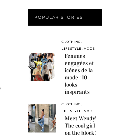
POPULAR STORIES
,
CLOTHING
,
LIFESTYLE
MODE
Femmes
engagées et
icônes de la
mode : 10
looks
s
inspirants
,
CLOTHING
,
LIFESTYLE
MODE
Meet Wendy!
The cool girl
on the block!