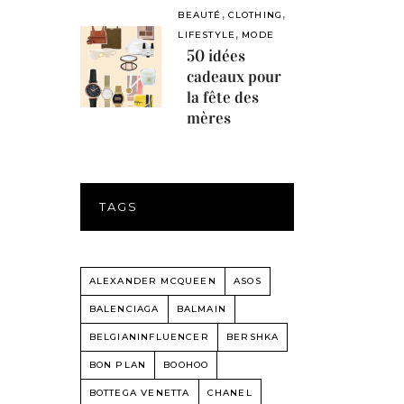
,
,
BEAUTÉ
CLOTHING
,
LIFESTYLE
MODE
50 idées
cadeaux pour
la fête des
mères
TAGS
ALEXANDER MCQUEEN
ASOS
BALENCIAGA
BALMAIN
BELGIANINFLUENCER
BERSHKA
BON PLAN
BOOHOO
BOTTEGA VENETTA
CHANEL