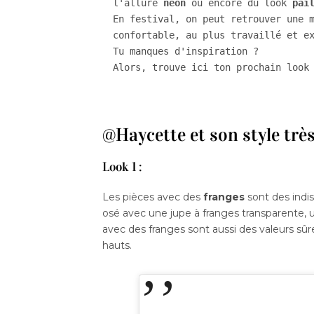
l'allure 
néon
 ou encore du look 
pai
En festival, on peut retrouver une m
confortable, au plus travaillé et ex
Tu manques d'inspiration ? 

Alors, trouve ici ton prochain look
@Haycette et son style trè
Look 1 :
Les pièces avec des
franges
sont des indis
osé avec une jupe à franges transparente, 
avec des franges sont aussi des valeurs sû
hauts.