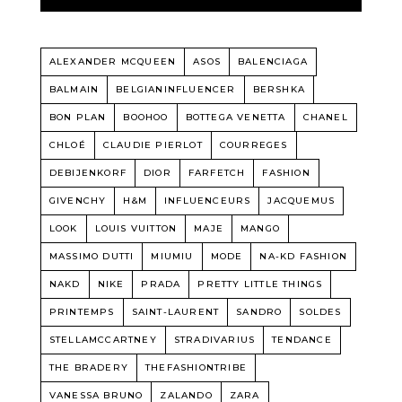
ALEXANDER MCQUEEN
ASOS
BALENCIAGA
BALMAIN
BELGIANINFLUENCER
BERSHKA
BON PLAN
BOOHOO
BOTTEGA VENETTA
CHANEL
CHLOÉ
CLAUDIE PIERLOT
COURREGES
DEBIJENKORF
DIOR
FARFETCH
FASHION
GIVENCHY
H&M
INFLUENCEURS
JACQUEMUS
LOOK
LOUIS VUITTON
MAJE
MANGO
MASSIMO DUTTI
MIUMIU
MODE
NA-KD FASHION
NAKD
NIKE
PRADA
PRETTY LITTLE THINGS
PRINTEMPS
SAINT-LAURENT
SANDRO
SOLDES
STELLAMCCARTNEY
STRADIVARIUS
TENDANCE
THE BRADERY
THEFASHIONTRIBE
VANESSA BRUNO
ZALANDO
ZARA