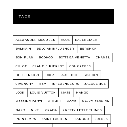
TAGS
ALEXANDER MCQUEEN
ASOS
BALENCIAGA
BALMAIN
BELGIANINFLUENCER
BERSHKA
BON PLAN
BOOHOO
BOTTEGA VENETTA
CHANEL
CHLOÉ
CLAUDIE PIERLOT
COURREGES
DEBIJENKORF
DIOR
FARFETCH
FASHION
GIVENCHY
H&M
INFLUENCEURS
JACQUEMUS
LOOK
LOUIS VUITTON
MAJE
MANGO
MASSIMO DUTTI
MIUMIU
MODE
NA-KD FASHION
NAKD
NIKE
PRADA
PRETTY LITTLE THINGS
PRINTEMPS
SAINT-LAURENT
SANDRO
SOLDES