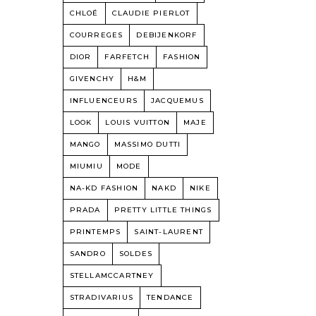
CHLOÉ
CLAUDIE PIERLOT
COURREGES
DEBIJENKORF
DIOR
FARFETCH
FASHION
GIVENCHY
H&M
INFLUENCEURS
JACQUEMUS
LOOK
LOUIS VUITTON
MAJE
MANGO
MASSIMO DUTTI
MIUMIU
MODE
NA-KD FASHION
NAKD
NIKE
PRADA
PRETTY LITTLE THINGS
PRINTEMPS
SAINT-LAURENT
SANDRO
SOLDES
STELLAMCCARTNEY
STRADIVARIUS
TENDANCE