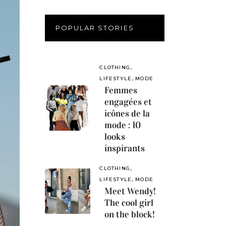
POPULAR STORIES
,
CLOTHING
,
LIFESTYLE
MODE
Femmes
engagées et
icônes de la
mode : 10
looks
inspirants
,
CLOTHING
,
LIFESTYLE
MODE
Meet Wendy!
The cool girl
on the block!