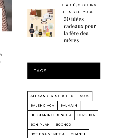
,
,
BEAUTÉ
CLOTHING
,
LIFESTYLE
MODE
50 idées
cadeaux pour
la fête des
mères
a
r
TAGS
ALEXANDER MCQUEEN
ASOS
BALENCIAGA
BALMAIN
BELGIANINFLUENCER
BERSHKA
BON PLAN
BOOHOO
BOTTEGA VENETTA
CHANEL