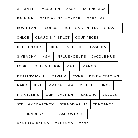
ALEXANDER MCQUEEN
ASOS
BALENCIAGA
BALMAIN
BELGIANINFLUENCER
BERSHKA
BON PLAN
BOOHOO
BOTTEGA VENETTA
CHANEL
CHLOÉ
CLAUDIE PIERLOT
COURREGES
DEBIJENKORF
DIOR
FARFETCH
FASHION
GIVENCHY
H&M
INFLUENCEURS
JACQUEMUS
LOOK
LOUIS VUITTON
MAJE
MANGO
MASSIMO DUTTI
MIUMIU
MODE
NA-KD FASHION
NAKD
NIKE
PRADA
PRETTY LITTLE THINGS
PRINTEMPS
SAINT-LAURENT
SANDRO
SOLDES
STELLAMCCARTNEY
STRADIVARIUS
TENDANCE
THE BRADERY
THEFASHIONTRIBE
VANESSA BRUNO
ZALANDO
ZARA