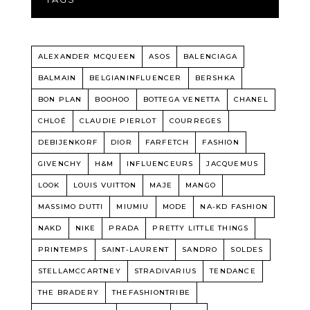
ALEXANDER MCQUEEN
ASOS
BALENCIAGA
BALMAIN
BELGIANINFLUENCER
BERSHKA
BON PLAN
BOOHOO
BOTTEGA VENETTA
CHANEL
CHLOÉ
CLAUDIE PIERLOT
COURREGES
DEBIJENKORF
DIOR
FARFETCH
FASHION
GIVENCHY
H&M
INFLUENCEURS
JACQUEMUS
LOOK
LOUIS VUITTON
MAJE
MANGO
MASSIMO DUTTI
MIUMIU
MODE
NA-KD FASHION
NAKD
NIKE
PRADA
PRETTY LITTLE THINGS
PRINTEMPS
SAINT-LAURENT
SANDRO
SOLDES
STELLAMCCARTNEY
STRADIVARIUS
TENDANCE
THE BRADERY
THEFASHIONTRIBE