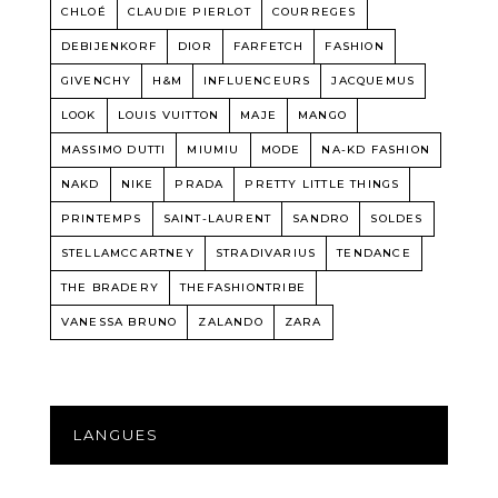
CHLOÉ
CLAUDIE PIERLOT
COURREGES
DEBIJENKORF
DIOR
FARFETCH
FASHION
GIVENCHY
H&M
INFLUENCEURS
JACQUEMUS
LOOK
LOUIS VUITTON
MAJE
MANGO
MASSIMO DUTTI
MIUMIU
MODE
NA-KD FASHION
NAKD
NIKE
PRADA
PRETTY LITTLE THINGS
PRINTEMPS
SAINT-LAURENT
SANDRO
SOLDES
STELLAMCCARTNEY
STRADIVARIUS
TENDANCE
THE BRADERY
THEFASHIONTRIBE
VANESSA BRUNO
ZALANDO
ZARA
LANGUES