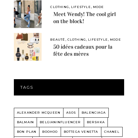
,
,
CLOTHING
LIFESTYLE
MODE
Meet Wendy! The cool girl
on the block!
,
,
,
BEAUTÉ
CLOTHING
LIFESTYLE
MODE
50 idées cadeaux pour la
fête des mères
TAGS
ALEXANDER MCQUEEN
ASOS
BALENCIAGA
BALMAIN
BELGIANINFLUENCER
BERSHKA
BON PLAN
BOOHOO
BOTTEGA VENETTA
CHANEL