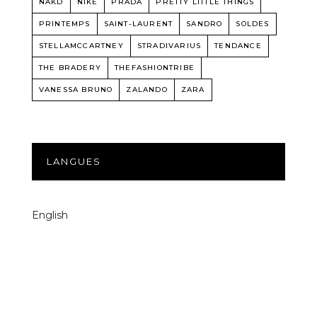
NAKD
NIKE
PRADA
PRETTY LITTLE THINGS
PRINTEMPS
SAINT-LAURENT
SANDRO
SOLDES
STELLAMCCARTNEY
STRADIVARIUS
TENDANCE
THE BRADERY
THEFASHIONTRIBE
VANESSA BRUNO
ZALANDO
ZARA
LANGUES
English