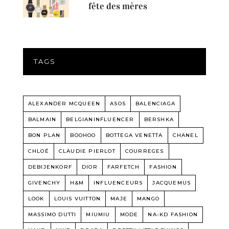
fête des mères
TAGS
ALEXANDER MCQUEEN
ASOS
BALENCIAGA
BALMAIN
BELGIANINFLUENCER
BERSHKA
BON PLAN
BOOHOO
BOTTEGA VENETTA
CHANEL
CHLOÉ
CLAUDIE PIERLOT
COURREGES
DEBIJENKORF
DIOR
FARFETCH
FASHION
GIVENCHY
H&M
INFLUENCEURS
JACQUEMUS
LOOK
LOUIS VUITTON
MAJE
MANGO
MASSIMO DUTTI
MIUMIU
MODE
NA-KD FASHION