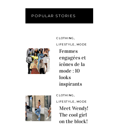
POPULAR STORIES
,
CLOTHING
,
LIFESTYLE
MODE
Femmes
engagées et
icônes de la
mode : 10
looks
inspirants
,
CLOTHING
,
LIFESTYLE
MODE
Meet Wendy!
The cool girl
on the block!