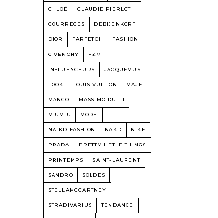
CHLOÉ
CLAUDIE PIERLOT
COURREGES
DEBIJENKORF
DIOR
FARFETCH
FASHION
GIVENCHY
H&M
INFLUENCEURS
JACQUEMUS
LOOK
LOUIS VUITTON
MAJE
MANGO
MASSIMO DUTTI
MIUMIU
MODE
NA-KD FASHION
NAKD
NIKE
PRADA
PRETTY LITTLE THINGS
PRINTEMPS
SAINT-LAURENT
SANDRO
SOLDES
STELLAMCCARTNEY
STRADIVARIUS
TENDANCE