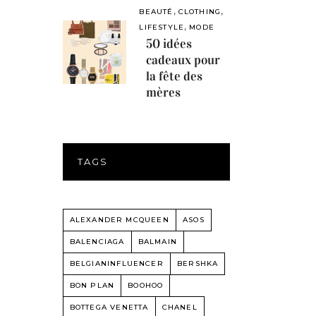
,
,
BEAUTÉ
CLOTHING
,
LIFESTYLE
MODE
50 idées
cadeaux pour
la fête des
mères
TAGS
ALEXANDER MCQUEEN
ASOS
BALENCIAGA
BALMAIN
BELGIANINFLUENCER
BERSHKA
BON PLAN
BOOHOO
BOTTEGA VENETTA
CHANEL