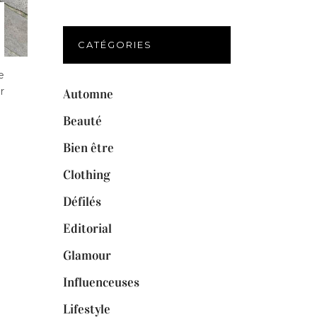
CATÉGORIES
e
r
Automne
Beauté
Bien être
Clothing
Défilés
Editorial
Glamour
Influenceuses
Lifestyle